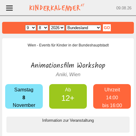
09.08.26
Home
Wien
- Events für Kinder in der Bundeshauptstadt
Wien
Niederösterreich
Animationsfilm Workshop
Oberösterreich
Aniki, Wien
Burgenland
Steiermark
Samstag
Ab
Uhrzeit
Salzburg
12+
8
14:00
Kärnten
November
bis 16:00
Tirol
Information zur Veranstaltung
Vorarlberg