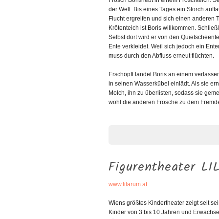
Frosch Boris lebt in einem Froschteich. S
der Welt. Bis eines Tages ein Storch aufta
Flucht ergreifen und sich einen anderen
Krötenteich ist Boris willkommen. Schließ
Selbst dort wird er von den Quietscheente
Ente verkleidet. Weil sich jedoch ein Ente
muss durch den Abfluss erneut flüchten.
Erschöpft landet Boris an einem verlassen
in seinen Wasserkübel einlädt. Als sie e
Molch, ihn zu überlisten, sodass sie gem
wohl die anderen Frösche zu dem Frem
Figurentheater L
www.lilarum.at
Wiens größtes Kindertheater zeigt seit s
Kinder von 3 bis 10 Jahren und Erwachse