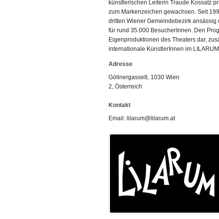
künstlerischen Leiterin Traude Kossatz pr
zum Markenzeichen gewachsen. Seit 1997 
dritten Wiener Gemeindebezirk ansässig un
für rund 35.000 BesucherInnen. Den Pro
Eigenproduktionen des Theaters dar, zusä
internationale KünstlerInnen im LILARUM
Adresse
Göllnergasse8
, 1030
Wien
2, Österreich
Kontakt
Email: lilarum@lilarum.at