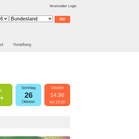
Veranstalter Login
ol
Vorarlberg
Sonntag
Uhrzeit
b
26
14:30
+
Oktober
bis 15:30