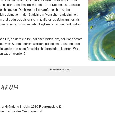
ein Schwimmreifen ist für ihn der wunderbarste Platz auf
ucht, der Boris fressen will. Hals über Kopf muss Boris die
 Teich suchen. Doch weder im Karpfenteich noch im
lich gelangt er in der Stadt in ein Menschenbadezimmer.
n erst geduldet, als er sich mithilfe eines Schwammes als
nmädchen in Boris verliebt, fliegt seine Tarnung auf und er
en Ort, an dem ein freundlicher Molch lebt, der Boris sofort
rneut vom Storch bedroht werden, gelingt es Boris und dem
einsam in den alten Froschteich übersiedeln können. Was
den sagen werden?
Veranstaltungsort
ILARUM
einer Gründung im Jahr 1980 Figurenspiele für
ne. Der Stil der Gründerin und