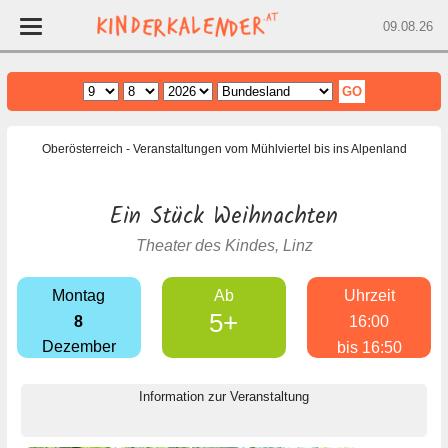
09.08.26
Home
Oberösterreich
- Veranstaltungen vom Mühlviertel bis ins Alpenland
Wien
Niederösterreich
Ein Stück Weihnachten
Oberösterreich
Theater des Kindes, Linz
Burgenland
Steiermark
Montag
Ab
Uhrzeit
Salzburg
5+
8
16:00
Kärnten
Dezember
bis 16:50
Tirol
Information zur Veranstaltung
Vorarlberg