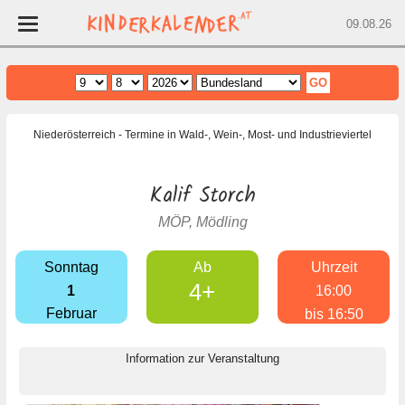
09.08.26
Home
Niederösterreich
- Termine in Wald-, Wein-, Most- und Industrieviertel
Wien
Niederösterreich
Kalif Storch
Oberösterreich
MÖP, Mödling
Burgenland
Steiermark
Sonntag
Ab
Uhrzeit
4+
Salzburg
1
16:00
Februar
bis 16:50
Kärnten
Tirol
Information zur Veranstaltung
Vorarlberg